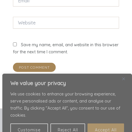
Website
Save my name, email, and website in this browser
for the next time I comment.
We value your privacy
We use cookies to enhance your browsing experience,
serve personalised ads or content, and analyse our
traffic. By clicking "Accept All", you consent to our use of
cookies.
Copyright © 2026 Patricia Ariel . All rights reserved.
Privacy Policy
Customise
Reject All
Accept All
Purchase Policy