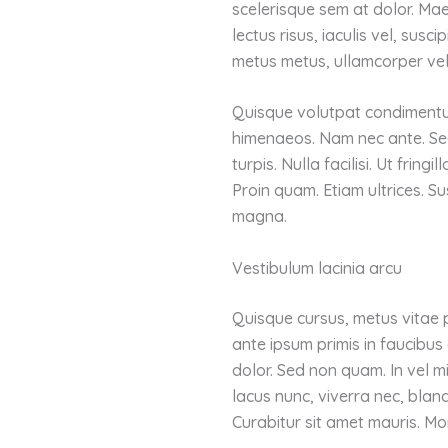
scelerisque sem at dolor. Maec
lectus risus, iaculis vel, susc
metus metus, ullamcorper vel,
Quisque volutpat condimentum 
himenaeos. Nam nec ante. Sed 
turpis. Nulla facilisi. Ut frin
Proin quam. Etiam ultrices. S
magna.
Vestibulum lacinia arcu
Quisque cursus, metus vitae
ante ipsum primis in faucibus 
dolor. Sed non quam. In vel m
lacus nunc, viverra nec, bland
Curabitur sit amet mauris. Morb