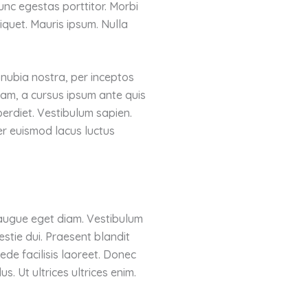
nunc egestas porttitor. Morbi
aliquet. Mauris ipsum. Nulla
onubia nostra, per inceptos
iam, a cursus ipsum ante quis
mperdiet. Vestibulum sapien.
ger euismod lacus luctus
augue eget diam. Vestibulum
estie dui. Praesent blandit
de facilisis laoreet. Donec
s. Ut ultrices ultrices enim.