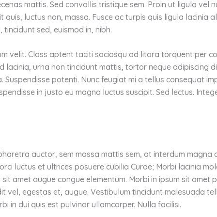
enas mattis. Sed convallis tristique sem. Proin ut ligula vel 
ipit quis, luctus non, massa. Fusce ac turpis quis ligula lacinia 
 tincidunt sed, euismod in, nibh.
velit. Class aptent taciti sociosqu ad litora torquent per c
lacinia, urna non tincidunt mattis, tortor neque adipiscing d
gilla. Suspendisse potenti. Nunc feugiat mi a tellus consequat i
uspendisse in justo eu magna luctus suscipit. Sed lectus. Inte
 pharetra auctor, sem massa mattis sem, at interdum magna 
orci luctus et ultrices posuere cubilia Curae; Morbi lacinia mol
i sit amet augue congue elementum. Morbi in ipsum sit amet pe
it vel, egestas et, augue. Vestibulum tincidunt malesuada tellu
i in dui quis est pulvinar ullamcorper. Nulla facilisi.