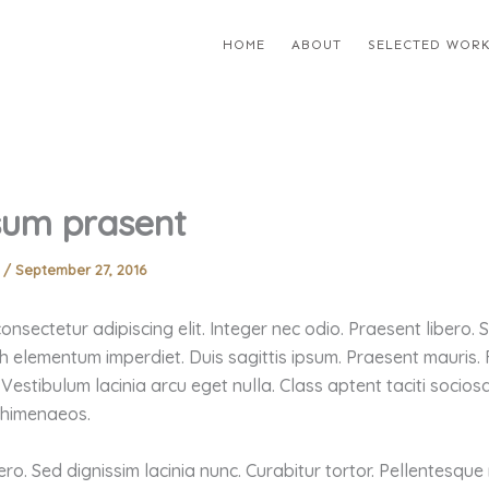
HOME
ABOUT
SELECTED WOR
psum prasent
m
/
September 27, 2016
onsectetur adipiscing elit. Integer nec odio. Praesent libero.
ibh elementum imperdiet. Duis sagittis ipsum. Praesent mauris.
estibulum lacinia arcu eget nulla. Class aptent taciti socios
 himenaeos.
bero. Sed dignissim lacinia nunc. Curabitur tortor. Pellentesqu