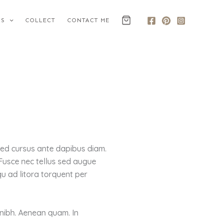
KS
COLLECT
CONTACT ME
 Sed cursus ante dapibus diam.
 Fusce nec tellus sed augue
qu ad litora torquent per
e nibh. Aenean quam. In