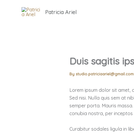
Skip
to
Patricia Ariel
content
Duis sagitis i
By
studio.patriciaariel@gmail.co
Lorem ipsum dolor sit amet, c
Sed nisi. Nulla quis sem at n
semper porta. Mauris massa. V
conubia nostra, per inceptos
Curabitur sodales ligula in li